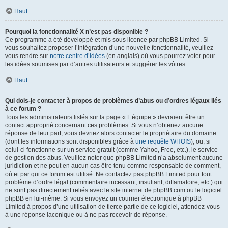
Haut
Pourquoi la fonctionnalité X n’est pas disponible ?
Ce programme a été développé et mis sous licence par phpBB Limited. Si
vous souhaitez proposer l’intégration d’une nouvelle fonctionnalité, veuillez
vous rendre sur
notre centre d’idées
(en anglais) où vous pourrez voter pour
les idées soumises par d’autres utilisateurs et suggérer les vôtres.
Haut
Qui dois-je contacter à propos de problèmes d’abus ou d’ordres légaux liés
à ce forum ?
Tous les administrateurs listés sur la page « L’équipe » devraient être un
contact approprié concernant ces problèmes. Si vous n’obtenez aucune
réponse de leur part, vous devriez alors contacter le propriétaire du domaine
(dont les informations sont disponibles grâce à
une requête WHOIS
), ou, si
celui-ci fonctionne sur un service gratuit (comme Yahoo, Free, etc.), le service
de gestion des abus. Veuillez noter que phpBB Limited n’a absolument aucune
juridiction et ne peut en aucun cas être tenu comme responsable de comment,
où et par qui ce forum est utilisé. Ne contactez pas phpBB Limited pour tout
problème d’ordre légal (commentaire incessant, insultant, diffamatoire, etc.) qui
ne sont pas directement reliés avec le site internet de phpBB.com ou le logiciel
phpBB en lui-même. Si vous envoyez un courrier électronique à phpBB
Limited à propos d’une utilisation de tierce partie de ce logiciel, attendez-vous
à une réponse laconique ou à ne pas recevoir de réponse.