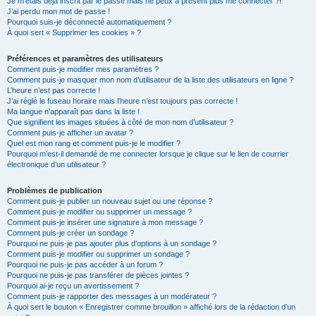
Je m’étais déjà inscrit par le passé mais ne peux à présent plus me connecter ?!
J’ai perdu mon mot de passe !
Pourquoi suis-je déconnecté automatiquement ?
À quoi sert « Supprimer les cookies » ?
Préférences et paramètres des utilisateurs
Comment puis-je modifier mes paramètres ?
Comment puis-je masquer mon nom d’utilisateur de la liste des utilisateurs en ligne ?
L’heure n’est pas correcte !
J’ai réglé le fuseau horaire mais l’heure n’est toujours pas correcte !
Ma langue n’apparaît pas dans la liste !
Que signifient les images situées à côté de mon nom d’utilisateur ?
Comment puis-je afficher un avatar ?
Quel est mon rang et comment puis-je le modifier ?
Pourquoi m’est-il demandé de me connecter lorsque je clique sur le lien de courrier
électronique d’un utilisateur ?
Problèmes de publication
Comment puis-je publier un nouveau sujet ou une réponse ?
Comment puis-je modifier ou supprimer un message ?
Comment puis-je insérer une signature à mon message ?
Comment puis-je créer un sondage ?
Pourquoi ne puis-je pas ajouter plus d’options à un sondage ?
Comment puis-je modifier ou supprimer un sondage ?
Pourquoi ne puis-je pas accéder à un forum ?
Pourquoi ne puis-je pas transférer de pièces jointes ?
Pourquoi ai-je reçu un avertissement ?
Comment puis-je rapporter des messages à un modérateur ?
À quoi sert le bouton « Enregistrer comme brouillon » affiché lors de la rédaction d’un