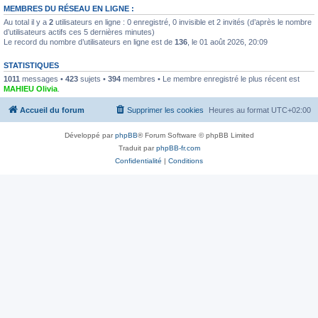
MEMBRES DU RÉSEAU EN LIGNE :
Au total il y a
2
utilisateurs en ligne : 0 enregistré, 0 invisible et 2 invités (d’après le nombre
d’utilisateurs actifs ces 5 dernières minutes)
Le record du nombre d’utilisateurs en ligne est de
136
, le 01 août 2026, 20:09
STATISTIQUES
1011
messages •
423
sujets •
394
membres • Le membre enregistré le plus récent est
MAHIEU Olivia
.
Accueil du forum
Supprimer les cookies
Heures au format
UTC+02:00
Développé par
phpBB
® Forum Software © phpBB Limited
Traduit par
phpBB-fr.com
Confidentialité
|
Conditions