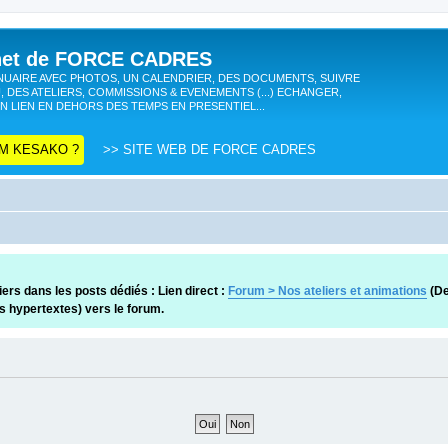
anet de FORCE CADRES
UAIRE AVEC PHOTOS, UN CALENDRIER, DES DOCUMENTS, SUIVRE
, DES ATELIERS, COMMISSIONS & EVENEMENTS (...) ECHANGER,
N LIEN EN DEHORS DES TEMPS EN PRESENTIEL...
M KESAKO ?
>> SITE WEB DE FORCE CADRES
ers dans les posts dédiés : Lien direct :
Forum > Nos ateliers et animations
(De
ns hypertextes) vers le forum.