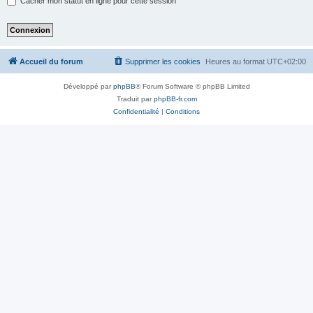
Cacher mon statut en ligne pour cette session
Accueil du forum
Supprimer les cookies
Heures au format
UTC+02:00
Développé par
phpBB
® Forum Software © phpBB Limited
Traduit par
phpBB-fr.com
Confidentialité
|
Conditions