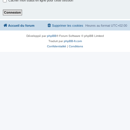
Cacher mon statut en ligne pour cette session
Accueil du forum
Supprimer les cookies
Heures au format
UTC+02:00
Développé par
phpBB
® Forum Software © phpBB Limited
Traduit par
phpBB-fr.com
Confidentialité
|
Conditions