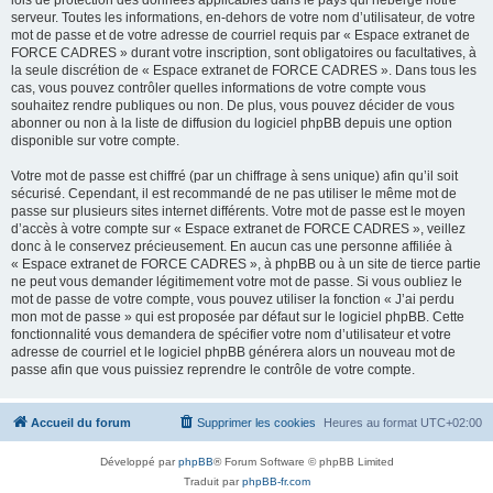
lois de protection des données applicables dans le pays qui héberge notre
serveur. Toutes les informations, en-dehors de votre nom d’utilisateur, de votre
mot de passe et de votre adresse de courriel requis par « Espace extranet de
FORCE CADRES » durant votre inscription, sont obligatoires ou facultatives, à
la seule discrétion de « Espace extranet de FORCE CADRES ». Dans tous les
cas, vous pouvez contrôler quelles informations de votre compte vous
souhaitez rendre publiques ou non. De plus, vous pouvez décider de vous
abonner ou non à la liste de diffusion du logiciel phpBB depuis une option
disponible sur votre compte.
Votre mot de passe est chiffré (par un chiffrage à sens unique) afin qu’il soit
sécurisé. Cependant, il est recommandé de ne pas utiliser le même mot de
passe sur plusieurs sites internet différents. Votre mot de passe est le moyen
d’accès à votre compte sur « Espace extranet de FORCE CADRES », veillez
donc à le conservez précieusement. En aucun cas une personne affiliée à
« Espace extranet de FORCE CADRES », à phpBB ou à un site de tierce partie
ne peut vous demander légitimement votre mot de passe. Si vous oubliez le
mot de passe de votre compte, vous pouvez utiliser la fonction « J’ai perdu
mon mot de passe » qui est proposée par défaut sur le logiciel phpBB. Cette
fonctionnalité vous demandera de spécifier votre nom d’utilisateur et votre
adresse de courriel et le logiciel phpBB générera alors un nouveau mot de
passe afin que vous puissiez reprendre le contrôle de votre compte.
Accueil du forum
Supprimer les cookies
Heures au format
UTC+02:00
Développé par
phpBB
® Forum Software © phpBB Limited
Traduit par
phpBB-fr.com