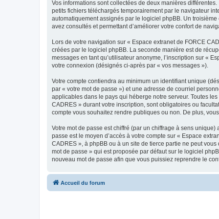
Vos informations sont collectées de deux manières différente
petits fichiers téléchargés temporairement par le navigateur int
automatiquement assignés par le logiciel phpBB. Un troisième 
avez consultés et permettant d’améliorer votre confort de navigat
Lors de votre navigation sur « Espace extranet de FORCE CAD
créées par le logiciel phpBB. La seconde manière est de récup
messages en tant qu’utilisateur anonyme, l’inscription sur « 
votre connexion (désignés ci-après par « vos messages »).
Votre compte contiendra au minimum un identifiant unique (dés
par « votre mot de passe ») et une adresse de courriel perso
applicables dans le pays qui héberge notre serveur. Toutes les
CADRES » durant votre inscription, sont obligatoires ou facult
compte vous souhaitez rendre publiques ou non. De plus, vous 
Votre mot de passe est chiffré (par un chiffrage à sens unique) 
passe est le moyen d’accès à votre compte sur « Espace extr
CADRES », à phpBB ou à un site de tierce partie ne peut vous 
mot de passe » qui est proposée par défaut sur le logiciel phpB
nouveau mot de passe afin que vous puissiez reprendre le cont
Accueil du forum