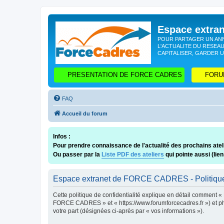
Espace extr
POUR PARTAGER UN ANN
L'ACTUALITE DU RESEAU
CAPITALISER, GARDER U
PRESENTATION DE FORCE CADRES
FORU
FAQ
Accueil du forum
Infos :
Pour prendre connaissance de l'actualité des prochains ateli
Ou passer par la
Liste PDF des ateliers
qui pointe aussi (lie
Espace extranet de FORCE CADRES - Politique 
Cette politique de confidentialité explique en détail comment 
FORCE CADRES » et « https://www.forumforcecadres.fr ») et phpBB
votre part (désignées ci-après par « vos informations »).