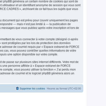
iel phpBB génèrera un certain nombre de cookies qui sont de
t utilisateur et un identifiant anonyme de session qui vous sont
ORCE CADRES », archivant de ce fait tous les sujets que vous
u document qui est prévu pour couvrir uniquement les pages
respondre — mais n’est pas limité à — la publication de
 messages que vous publiez après votre inscription et lors de
ermettant de vous connecter à votre compte (désigné ci-après
 sont protégées par les lois de protection des données
otre adresse de courriel requis par « Espace extranet de FORCE
es cas, vous pouvez contrôler quelles informations de votre
epuis une option disponible sur votre compte.
 de passe sur plusieurs sites internet différents. Votre mot de
s une personne affiliée à « Espace extranet de FORCE
 compte, vous pouvez utiliser la fonction « J’ai perdu mon
 adresse de courriel et le logiciel phpBB générera alors un
Supprimer les cookies
Heures au format
UTC+02:00