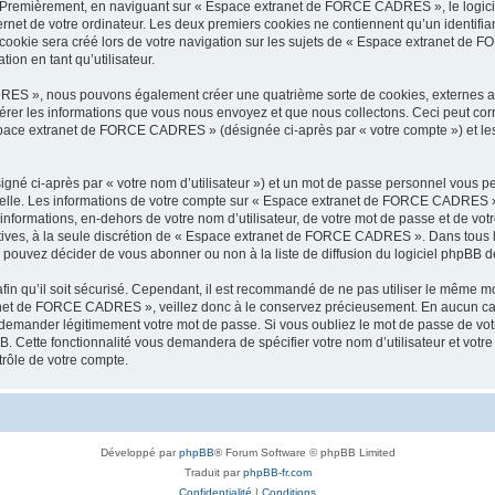
s. Premièrement, en naviguant sur « Espace extranet de FORCE CADRES », le logic
ernet de votre ordinateur. Les deux premiers cookies ne contiennent qu’un identifian
cookie sera créé lors de votre navigation sur les sujets de « Espace extranet de F
ion en tant qu’utilisateur.
RES », nous pouvons également créer une quatrième sorte de cookies, externes a
érer les informations que vous nous envoyez et que nous collectons. Ceci peut cor
Espace extranet de FORCE CADRES » (désignée ci-après par « votre compte ») et les
igné ci-après par « votre nom d’utilisateur ») et un mot de passe personnel vous p
nnelle. Les informations de votre compte sur « Espace extranet de FORCE CADRES »
 informations, en-dehors de votre nom d’utilisateur, de votre mot de passe et de v
atives, à la seule discrétion de « Espace extranet de FORCE CADRES ». Dans tous l
pouvez décider de vous abonner ou non à la liste de diffusion du logiciel phpBB d
afin qu’il soit sécurisé. Cependant, il est recommandé de ne pas utiliser le même mot
anet de FORCE CADRES », veillez donc à le conservez précieusement. En aucun ca
demander légitimement votre mot de passe. Si vous oubliez le mot de passe de votre
B. Cette fonctionnalité vous demandera de spécifier votre nom d’utilisateur et votre
rôle de votre compte.
Développé par
phpBB
® Forum Software © phpBB Limited
Traduit par
phpBB-fr.com
Confidentialité
|
Conditions