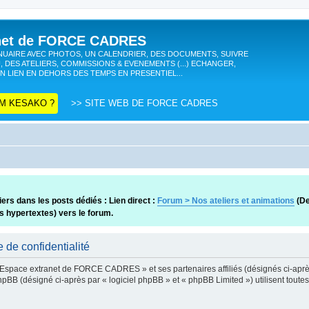
anet de FORCE CADRES
UAIRE AVEC PHOTOS, UN CALENDRIER, DES DOCUMENTS, SUIVRE
, DES ATELIERS, COMMISSIONS & EVENEMENTS (...) ECHANGER,
N LIEN EN DEHORS DES TEMPS EN PRESENTIEL...
M KESAKO ?
>> SITE WEB DE FORCE CADRES
ers dans les posts dédiés : Lien direct :
Forum > Nos ateliers et animations
(De
ns hypertextes) vers le forum.
de confidentialité
« Espace extranet de FORCE CADRES » et ses partenaires affiliés (désignés ci-après
 (désigné ci-après par « logiciel phpBB » et « phpBB Limited ») utilisent toutes l