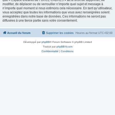
que « Espace extranet de FORCE CADRES » ait le droit de supprimer, de
modifier, de déplacer ou de verrouiller n’importe quel sujet et message à
n’importe quel moment si nous estimons cela nécessaire. En tant qu’utilisateur,
vous acceptez que toutes les informations que vous avez renseignées soient
enregistrées dans notre base de données. Ces informations ne seront pas
diffusées à une tierce partie sans votre consentement.
Accueil du forum
Supprimer les cookies
Heures au format
UTC+02:00
Développé par
phpBB
® Forum Software © phpBB Limited
Traduit par
phpBB-fr.com
Confidentialité
|
Conditions