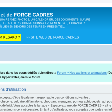
anet de FORCE CADRES
UAIRE AVEC PHOTOS, UN CALENDRIER, DES DOCUMENTS, SUIVRE
, DES ATELIERS, COMMISSIONS & EVENEMENTS (...) ECHANGER,
N LIEN EN DEHORS DES TEMPS EN PRESENTIEL...
M KESAKO ?
>> SITE WEB DE FORCE CADRES
ers dans les posts dédiés : Lien direct :
Forum > Nos ateliers et animations
(De
ns hypertextes) vers le forum.
 d’utilisation
eptez d’être légalement responsable des conditions suivantes :
obscène, vulgaire, diffamatoire, choquant, menaçant, pornographique, etc. qui pourr
définitif. Vous acceptez le fait que « Espace extranet de FORCE CADRES » ait le dr
s estimons cela nécessaire. En tant qu’utilisateur, vous acceptez que toutes les 